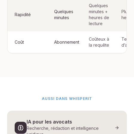
Quelques
Quelques
minutes +
Plusie
Rapidité
minutes
heures de
heure
lecture
Coûteux à
Temp
Coût
Abonnement
la requête
d’avo
AUSSI DANS WHISPERIT
IA pour les avocats
Recherche, rédaction et intelligence