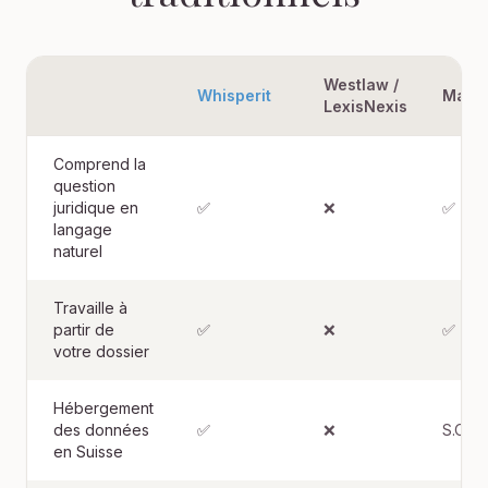
Westlaw /
Whisperit
Manu
LexisNexis
Comprend la
question
juridique en
✅
❌
✅
langage
naturel
Travaille à
partir de
✅
❌
✅
votre dossier
Hébergement
des données
✅
❌
S.O.
en Suisse