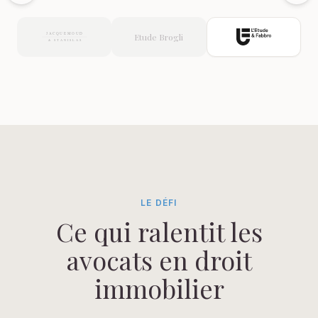
Carlo
Ceccarelli
Etude Brogli
Avocat,
L'Etude
&
Fabbro
LE DÉFI
Ce qui ralentit les
avocats en droit
immobilier